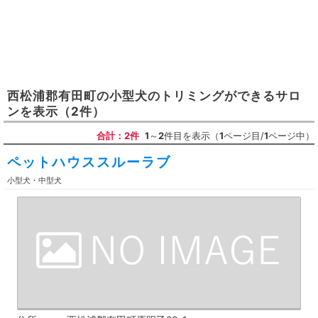
西松浦郡有田町
の
小型犬のトリミングができるサロ
ン
を表示
（2件）
合計：2件
1
～
2
件目を表示（
1
ページ目/
1
ページ中）
ペットハウススルーラブ
小型犬・中型犬