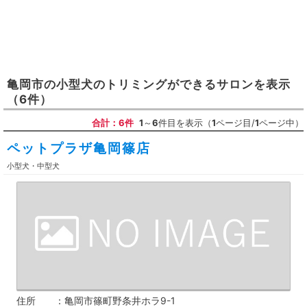
亀岡市
の
小型犬のトリミングができるサロン
を表示
（6件）
合計：6件
1
～
6
件目を表示（
1
ページ目/
1
ページ中）
ペットプラザ亀岡篠店
小型犬・中型犬
住所
亀岡市篠町野条井ホラ9-1