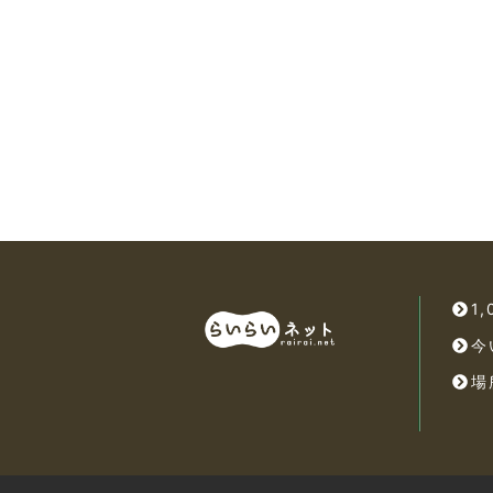
1
今
場