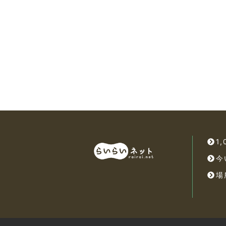
1
今
場