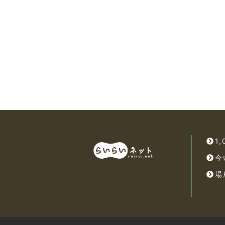
1
今
場