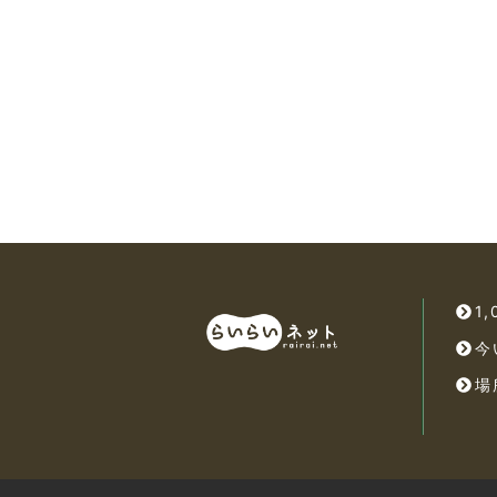
1
今
場