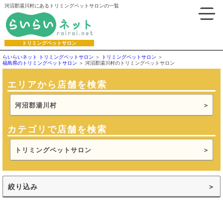
河沼郡湯川村にあるトリミングペットサロンの一覧
トリミングペットサロン
らいらいネット トリミングペットサロン
トリミングペットサロン
福島県のトリミングペットサロン
河沼郡湯川村のトリミングペットサロン
エリアから店舗を検索
河沼郡湯川村
カテゴリで店舗を検索
トリミングペットサロン
絞り込み