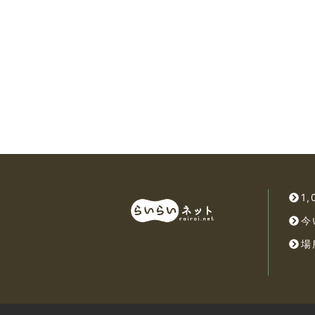
1
今
場