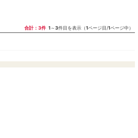
合計：3件
1
～
3
件目を表示（
1
ページ目/
1
ページ中）