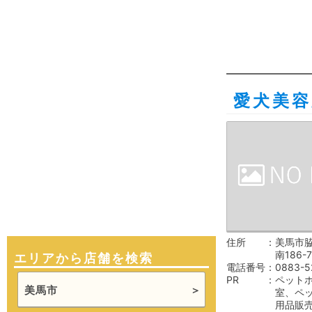
愛犬美容
住所
美馬市
南186-7
エリアから店舗を検索
電話番号
0883-5
PR
ペット
美馬市
室、ペ
用品販