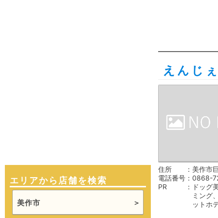
えんじ
住所
美作市巨
電話番号
0868-7
エリアから店舗を検索
PR
ドッグ
ミング
美作市
ットホ