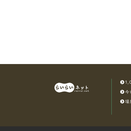
1
今
場