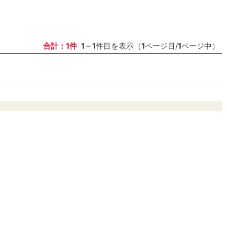
合計：1件
1
～
1
件目を表示（
1
ページ目/
1
ページ中）