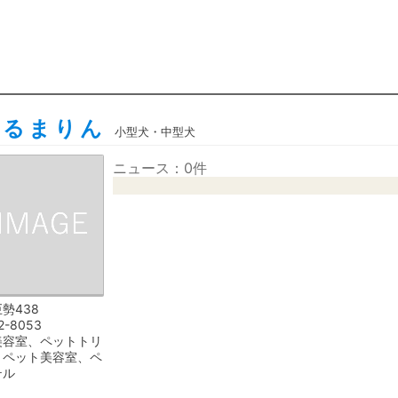
ぇるまりん
小型犬・中型犬
ニュース：0件
勢438
2-8053
美容室、ペットトリ
、ペット美容室、ペ
テル