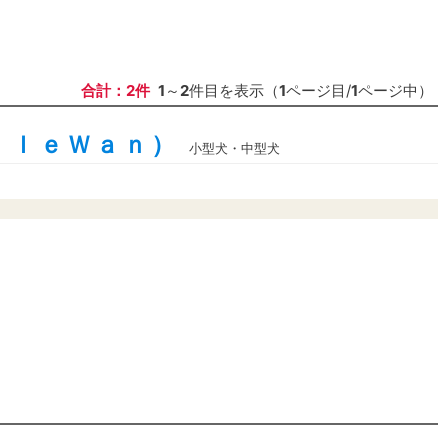
合計：2件
1
～
2
件目を表示（
1
ページ目/
1
ページ中）
ｉｌｅＷａｎ）
小型犬・中型犬