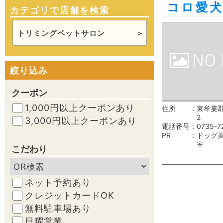
コロ愛
カテゴリで店舗を検索
トリミングペットサロン
絞り込み
クーポン
1,000円以上クーポンあり
住所
東牟婁郡
2
3,000円以上クーポンあり
電話番号
0735-7
PR
ドッグ
室
こだわり
ネット予約あり
クレジットカードOK
無料駐車場あり
日曜営業