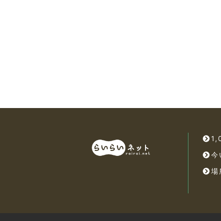
1
今
場