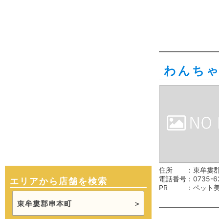
わんち
住所
東牟婁郡
電話番号
0735-6
エリアから店舗を検索
PR
ペット
東牟婁郡串本町