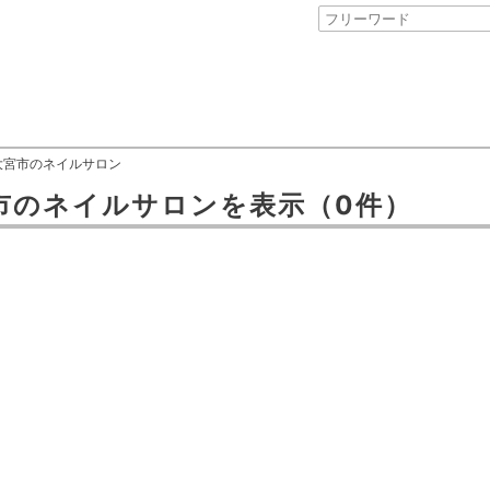
大宮市のネイルサロン
市
の
ネイルサロン
を表示
（0件）