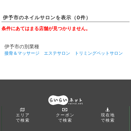
伊予市
の
ネイルサロン
を表示
（0件）
条件にあてはまる店舗が見つかりません。
伊予市の別業種
接骨＆マッサージ
エステサロン
トリミングペットサロン
エリア
クーポン
現在地
で検索
で検索
で検索