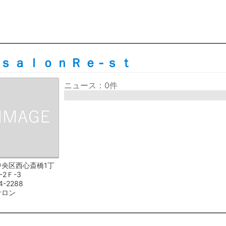
ｓａｌｏｎＲｅ‐ｓｔ
ニュース：0件
中央区西心斎橋1丁
-2Ｆ-3
4-2288
サロン