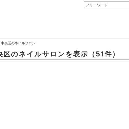
市中央区のネイルサロン
央区
の
ネイルサロン
を表示
（51件）