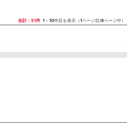
合計：51件
1
～
10
件目を表示（
1
ページ目/
6
ページ中）