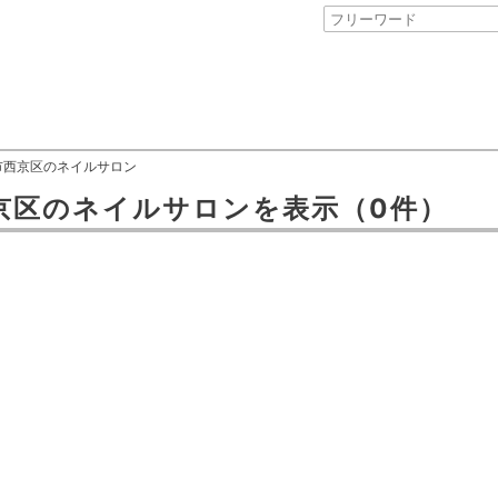
市西京区のネイルサロン
京区
の
ネイルサロン
を表示
（0件）