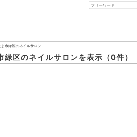
たま市緑区のネイルサロン
市緑区
の
ネイルサロン
を表示
（0件）