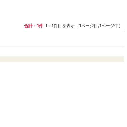
合計：1件
1
～
1
件目を表示（
1
ページ目/
1
ページ中）