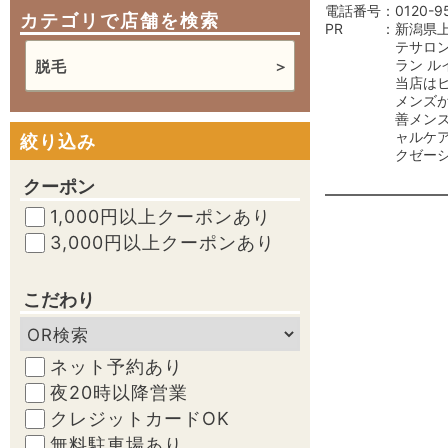
電話番号
0120-9
カテゴリで店舗を検索
PR
新潟県
テサロ
ラン ル
脱毛
当店は
メンズ
善メン
ャルケ
絞り込み
クゼー
クーポン
1,000円以上クーポンあり
3,000円以上クーポンあり
こだわり
ネット予約あり
夜20時以降営業
クレジットカードOK
無料駐車場あり