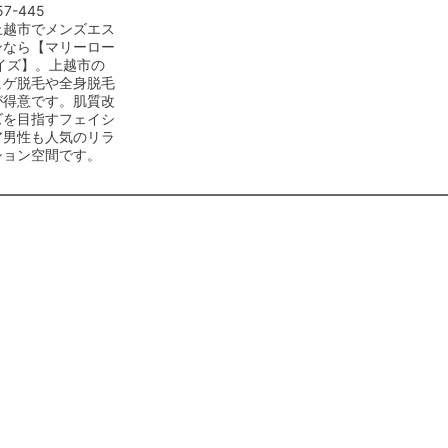
57-445
上越市でメンズエス
ンなら【マリーロー
イズ】。上越市の
ヒゲ脱毛や全身脱毛
が得意です。肌質改
ズを目指すフェイシ
ア男性も人気のリラ
ション空間です。