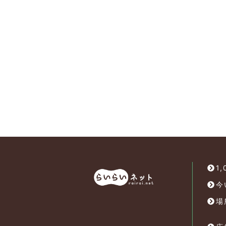
1
今
場