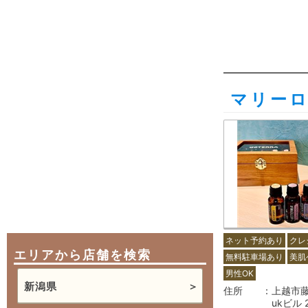
マリーロ
ネット予約あり
クレ
エリアから店舗を検索
無料駐車場あり
美肌
男性OK
新潟県
住所
上越市
ukビル 