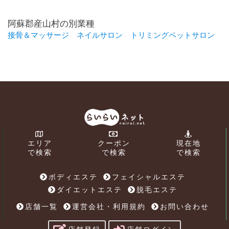
阿蘇郡産山村の別業種
接骨＆マッサージ
ネイルサロン
トリミングペットサロン
エリア
クーポン
現在地
で検索
で検索
で検索
ボディエステ
フェイシャルエステ
ダイエットエステ
脱毛エステ
店舗一覧
運営会社・利用規約
お問い合わせ