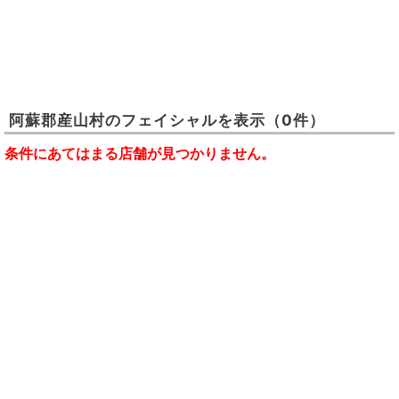
阿蘇郡産山村
の
フェイシャル
を表示
（0件）
条件にあてはまる店舗が見つかりません。