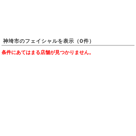
神埼市
の
フェイシャル
を表示
（0件）
条件にあてはまる店舗が見つかりません。