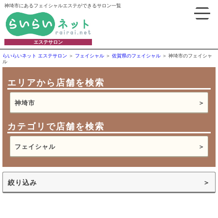
神埼市にあるフェイシャルエステができるサロン一覧
エステサロン
らいらいネット エステサロン
フェイシャル
佐賀県のフェイシャル
神埼市のフェイシャ
ル
エリアから店舗を検索
神埼市
カテゴリで店舗を検索
フェイシャル
絞り込み