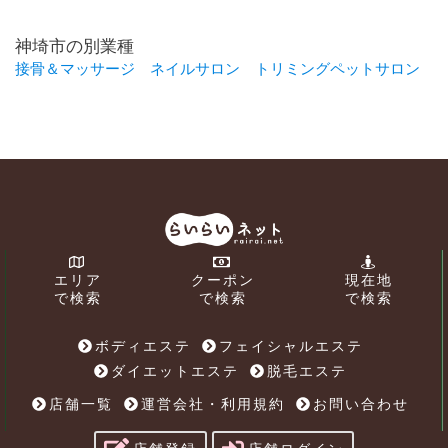
神埼市の別業種
接骨＆マッサージ
ネイルサロン
トリミングペットサロン
エリア
クーポン
現在地
で検索
で検索
で検索
ボディエステ
フェイシャルエステ
ダイエットエステ
脱毛エステ
店舗一覧
運営会社・利用規約
お問い合わせ