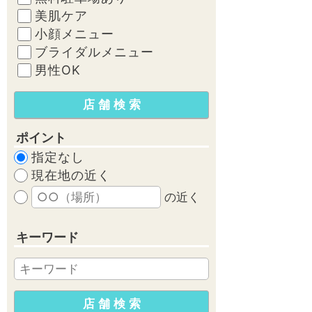
美肌ケア
小顔メニュー
ブライダルメニュー
男性OK
ポイント
指定なし
現在地の近く
の近く
キーワード