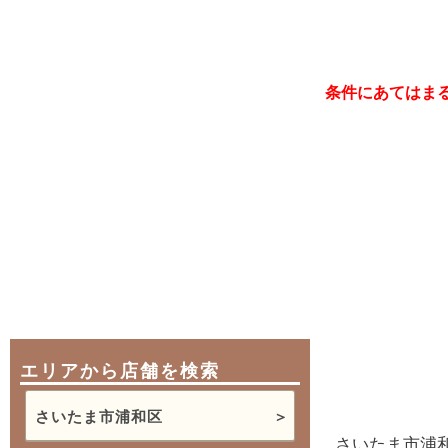
条件にあてはま
エリアから店舗を検索
さいたま市浦和区
さいたま市浦