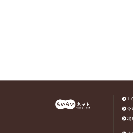
1
今
場