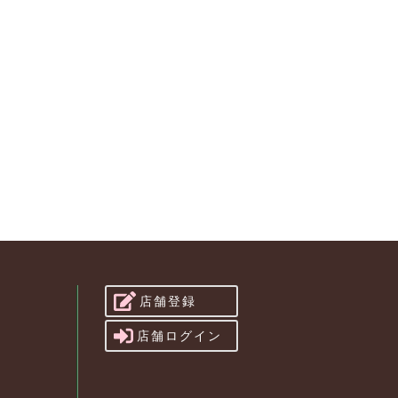
店舗登録
店舗ログイン