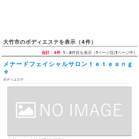
大竹市
の
ボディエステ
を表示
（4件）
合計：4件
1
～
4
件目を表示（
1
ページ目/
1
ページ中）
メナードフェイシャルサロンｔｅｔｅａｎｇ
ｅ
ボディエステ