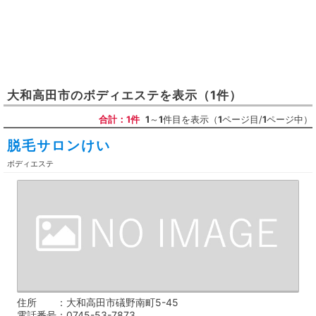
大和高田市
の
ボディエステ
を表示
（1件）
合計：1件
1
～
1
件目を表示（
1
ページ目/
1
ページ中）
脱毛サロンけい
ボディエステ
住所
大和高田市礒野南町5-45
電話番号
0745-53-7873