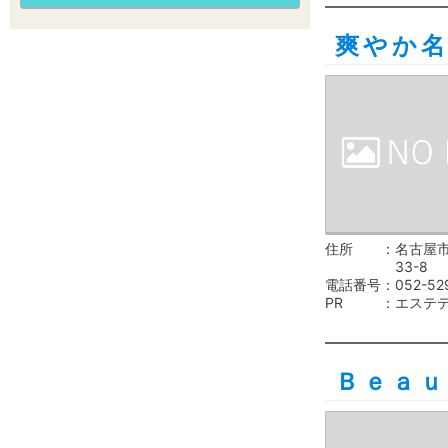
爽やか
住所
名古屋
33-8
電話番号
052-52
PR
エステ
Ｂｅａｕ