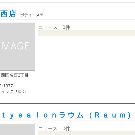
名西店
ボディエステ
ニュース：0件
市西区名西2丁目
9-1377
ティックサロン
ｔｙｓａｌｏｎラウム（Ｒａｕｍ
ニュース：0件