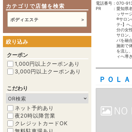
電話番号
070-91
カテゴリで店舗を検索
PR
愛知県
ッサー
®︎サロン
ボディエステ
テ-】へ
分の女
サロン
パを融
絞り込み
施術で
を流し
クーポン
ィへ導
1,000円以上クーポンあり
3,000円以上クーポンあり
ＰＯＬＡ
こだわり
ネット予約あり
夜20時以降営業
クレジットカードOK
無料駐車場あり