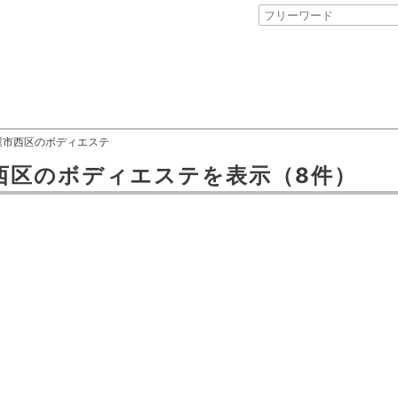
屋市西区のボディエステ
西区
の
ボディエステ
を表示
（8件）