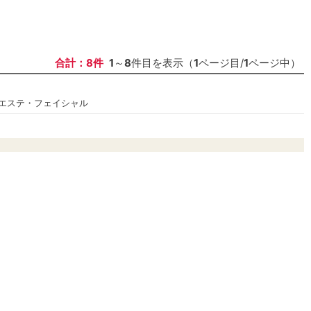
合計：8件
1
～
8
件目を表示（
1
ページ目/
1
ページ中）
エステ・フェイシャル