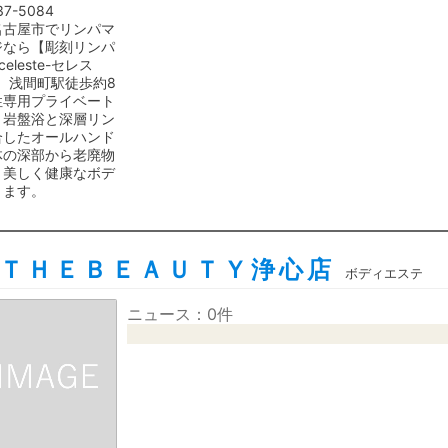
37-5084
名古屋市でリンパマ
ジなら【彫刻リンパ
celeste-セレス
。浅間町駅徒歩約8
性専用プライベート
。岩盤浴と深層リン
合したオールハンド
体の深部から老廃物
、美しく健康なボデ
きます。
ＴＨＥＢＥＡＵＴＹ浄心店
ボディエステ
ニュース：0件