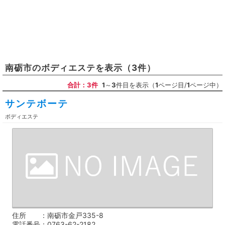
南砺市
の
ボディエステ
を表示
（3件）
合計：3件
1
～
3
件目を表示（
1
ページ目/
1
ページ中）
サンテボーテ
ボディエステ
住所
南砺市金戸335-8
電話番号
0763-62-2182