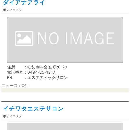
ダイアナアライ
ボディエステ
住所
秩父市中宮地町20-23
電話番号
0494-25-1317
PR
エステティックサロン
ニュース：0件
イチワタエステサロン
ボディエステ