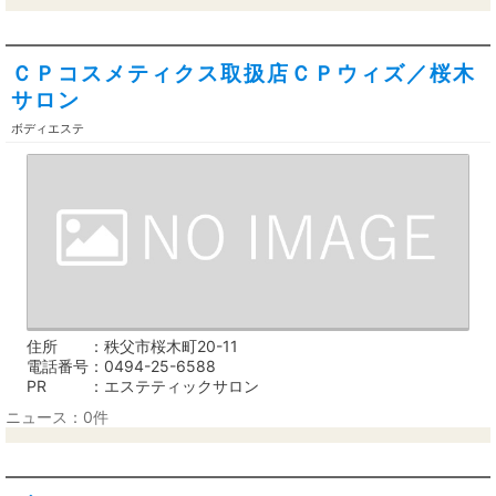
ＣＰコスメティクス取扱店ＣＰウィズ／桜木
サロン
ボディエステ
住所
秩父市桜木町20-11
電話番号
0494-25-6588
PR
エステティックサロン
ニュース：0件