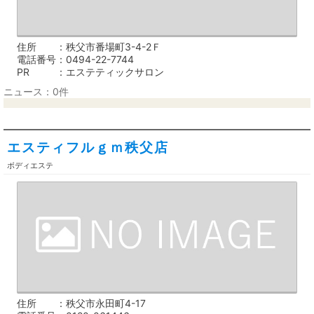
住所
秩父市番場町3-4-2Ｆ
電話番号
0494-22-7744
PR
エステティックサロン
ニュース：0件
エスティフルｇｍ秩父店
ボディエステ
住所
秩父市永田町4-17