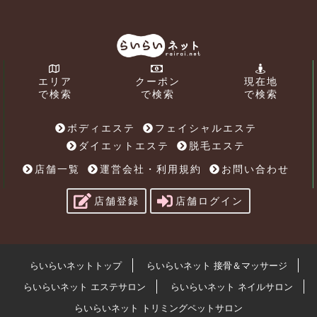
エリア
クーポン
現在地
で検索
で検索
で検索
ボディエステ
フェイシャルエステ
ダイエットエステ
脱毛エステ
店舗一覧
運営会社・利用規約
お問い合わせ
店舗登録
店舗ログイン
らいらいネットトップ
らいらいネット 接骨＆マッサージ
らいらいネット エステサロン
らいらいネット ネイルサロン
らいらいネット トリミングペットサロン