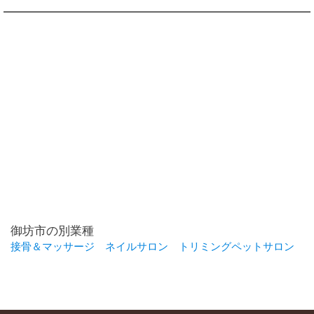
御坊市の別業種
接骨＆マッサージ
ネイルサロン
トリミングペットサロン