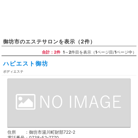
御坊市
の
エステサロン
を表示
（2件）
合計：2件
1
～
2
件目を表示（
1
ページ目/
1
ページ中）
ハピエスト御坊
ボディエステ
住所
御坊市湯川町財部722-2
電話番号
0738-52-7770