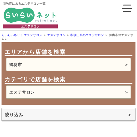
御坊市にあるエステサロン一覧
エステサロン
らいらいネット エステサロン
エステサロン
和歌山県のエステサロン
御坊市のエステサ
ロン
エリアから店舗を検索
御坊市
カテゴリで店舗を検索
エステサロン
絞り込み