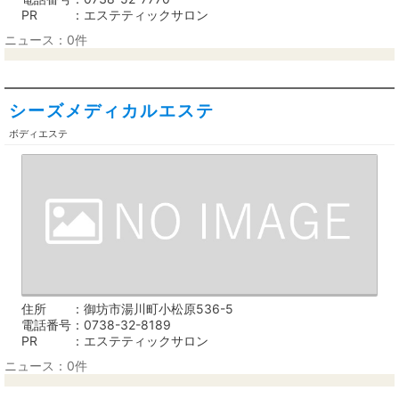
PR
エステティックサロン
ニュース：0件
シーズメディカルエステ
ボディエステ
住所
御坊市湯川町小松原536-5
電話番号
0738-32-8189
PR
エステティックサロン
ニュース：0件