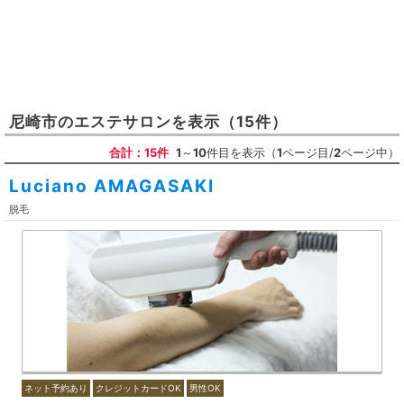
尼崎市
の
エステサロン
を表示
（15件）
合計：15件
1
～
10
件目を表示（
1
ページ目/
2
ページ中）
Luciano AMAGASAKI
脱毛
ネット予約あり
クレジットカードOK
男性OK