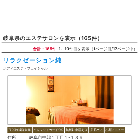
岐阜県
の
エステサロン
を表示
（165件）
合計：165件
1
～
10
件目を表示（
1
ページ目/
17
ページ中）
リラクゼーション純
ボディエステ・フェイシャル
夜20時以降営業
クレジットカードOK
無料駐車場あり
美肌ケア
小顔メニュー
住所
岐阜市中鶉１丁目１-１３５