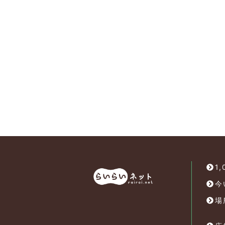
1
今
場