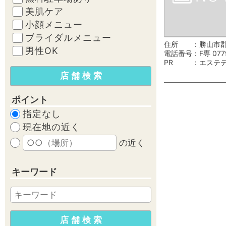
美肌ケア
小顔メニュー
ブライダルメニュー
住所
勝山市郡
男性OK
電話番号
F専 077
PR
エステ
ポイント
指定なし
現在地の近く
の近く
キーワード