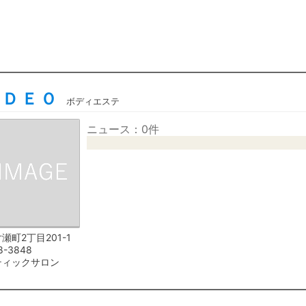
オＤＥＯ
ボディエステ
ニュース：0件
瀬町2丁目201-1
8-3848
ティックサロン