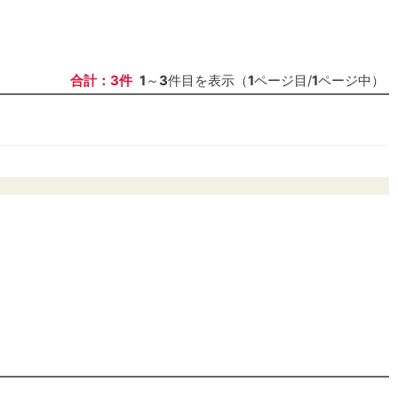
合計：3件
1
～
3
件目を表示（
1
ページ目/
1
ページ中）