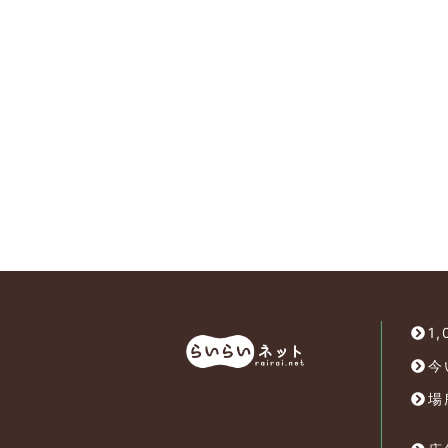
1
今
場