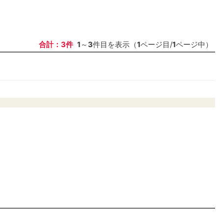
合計：3件
1
～
3
件目を表示（
1
ページ目/
1
ページ中）