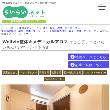
Wellvie整体＆メディカルアロマ｜東京都千代田区
接骨＆鍼灸・マッサージ
らいらいネット 接骨＆マッサージ
接骨・鍼灸・整体・マッサージ
東京都の接骨・鍼灸・整体・マッサージ
千代田区の接骨・鍼灸・整体・マッサージ
Wellvie
整体＆メディカルアロマ
Wellvie整体＆メディカルアロマ
うぇるゔぃーせいた
いあんどめでぃかるあろま
特設ページはこちら
記事一覧はこちら
国家資格あり
ネット予約あり
日曜営業
祝日営業
夜20時以降営業
クレジットカードOK
美容メニューあり