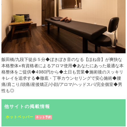
飯田橋/九段下徒歩５分◆ぼきぼき音のなる【ほね音】が爽快な
本格整体×有資格者によるアロマ使用◆あなたにあった最適な本
格整体をご提供◆4980円から◆土日も営業◆施術後のスッキリ
キレイを追求する◆徹底・丁寧カウンセリングで安心施術◆腰
痛/肩こり/頭痛/産後矯正/小顔/アロマ/ヘッドスパ/完全個室◆男
性も◎
他サイトの掲載情報
ホットペッパー
ネット予約