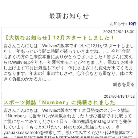
最新お知らせ
お知らせ：
10件
2024/12/02 13:00
【大切なお知らせ】12月スタートしました！
皆さんこんにちは！Wellvieの阪本ですついに12月がスタートしまし
た！一年あっという間に時間が経っていきますね。。。今年1年間
も多くの方のご来院本当にありがとうございました！皆さんに支え
られWellvieは今年も一年運営することができました。重ねてお礼申
し上げます12月は気温も下がり、体にさまざまな変化が出てくる月
になります。年末の仕事の忙しさや、忘年会なども重なり、体に大
きく負担のかかる月に...
続きを見る
2024/04/18 17:52
スポーツ雑誌「Number」に掲載されました
皆さんこんにちは！Wellvieの阪本です！本日発売のスポーツ雑誌
『Number』に当サロンが掲載されました！ぜひ書店で手に取って
ご覧になってみてください！日々、体の知識をInstagramでも発信
しています！もっと知りたい、体のために勉強したい方、＠
yasuaki.sakamotoを検索して、覗いてみてくださいね♪#整体#マッ
サージ#骨盤矯正#飯田橋#九段下#神楽坂#産後骨盤矯正#小顔矯正