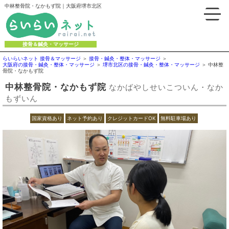
中林整骨院・なかもず院｜大阪府堺市北区
接骨＆鍼灸・マッサージ
らいらいネット 接骨＆マッサージ
接骨・鍼灸・整体・マッサージ
大阪府の接骨・鍼灸・整体・マッサージ
堺市北区の接骨・鍼灸・整体・マッサージ
中林整
骨院・なかもず院
中林整骨院・なかもず院
なかばやしせいこついん・なか
もずいん
国家資格あり
ネット予約あり
クレジットカードOK
無料駐車場あり