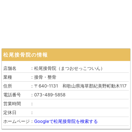
松尾接骨院
の情報
店舗名
松尾接骨院
（
まつおせっこついん
）
業種
接骨・整骨
住所
〒640-1131
和歌山県海草郡紀美野町動木117
電話番号
073-489-5858
営業時間
定休日
ホームページ
Googleで松尾接骨院を検索する