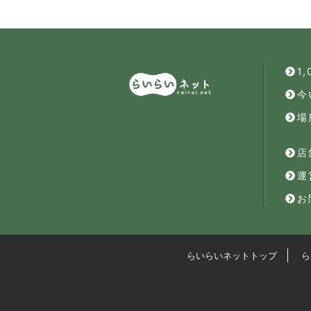
1
今
場
店
運
お
らいらいネットトップ
ら