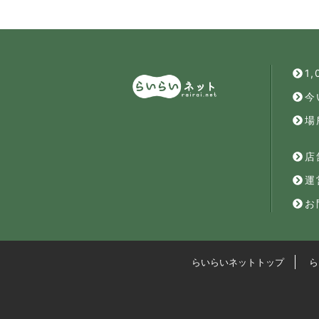
1
今
場
店
運
お
らいらいネットトップ
ら