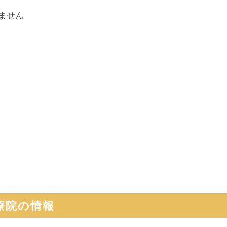
ません
療院
の情報