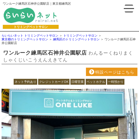
ワンルーク練馬区石神井公園駅店｜東京都練馬区
トリミングペットサロン
らいらいネット トリミングペットサロン
トリミングペットサロン
東京都のトリミングペットサロン
練馬区のトリミングペットサロン
ワンルーク練馬区石神
井公園駅店
ワンルーク練馬区石神井公園駅店
わんるーくねりまく
しゃくじいこうえんえきてん
特設ページはこちら
ネット予約あり
クレジットカードOK
日曜営業
ペットホテル
一時預かり