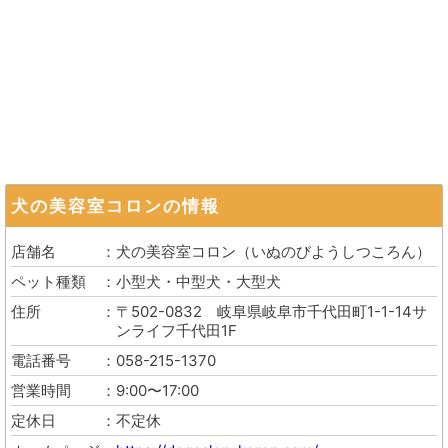
犬の美容室コロン
の情報
店舗名
犬の美容室コロン
（
いぬのびようしつころん
）
ペット種類
小型犬・中型犬・大型犬
住所
〒502-0832
岐阜県岐阜市千代田町1-1-14サ
ンライフ千代田1F
電話番号
058-215-1370
営業時間
9:00〜17:00
定休日
不定休