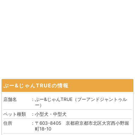
ぷー&じゃんTRUE
の情報
店舗名
ぷー&じゃんTRUE
（
プーアンドジャントゥル
ー
）
ペット種類
小型犬・中型犬
住所
〒603-8405
京都府京都市北区大宮西小野堀
町18-10