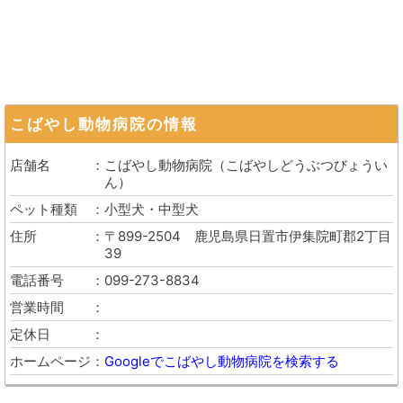
こばやし動物病院
の情報
店舗名
こばやし動物病院
（
こばやしどうぶつびょうい
ん
）
ペット種類
小型犬・中型犬
住所
〒899-2504
鹿児島県日置市伊集院町郡2丁目
39
電話番号
099-273-8834
営業時間
定休日
ホームページ
Googleでこばやし動物病院を検索する