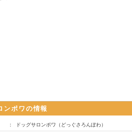
ロンポワ
の情報
ドッグサロンポワ
（
どっぐさろんぽわ
）