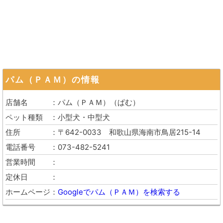
パム（ＰＡＭ）
の情報
店舗名
パム（ＰＡＭ）
（
ぱむ
）
ペット種類
小型犬・中型犬
住所
〒642-0033
和歌山県海南市鳥居215-14
電話番号
073-482-5241
営業時間
定休日
ホームページ
Googleでパム（ＰＡＭ）を検索する