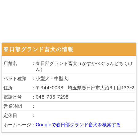
春日部グランド畜犬
の情報
店舗名
春日部グランド畜犬
（
かすかべぐらんどちくけ
ん
）
ペット種類
小型犬・中型犬
住所
〒344-0038
埼玉県春日部市大沼6丁目133-2
電話番号
048-736-7298
営業時間
定休日
ホームページ
Googleで春日部グランド畜犬を検索する