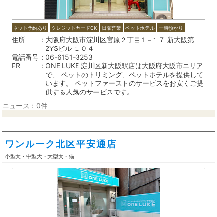
ネット予約あり
クレジットカードOK
日曜営業
ペットホテル
一時預かり
住所
大阪府大阪市淀川区宮原２丁目１−１７ 新大阪第
2YSビル １０４
電話番号
06-6151-3253
PR
ONE LUKE 淀川区新大阪駅店は大阪府大阪市エリア
で、 ペットのトリミング、ペットホテルを提供して
います。 ペットファーストのサービスをお安くご提
供する人気のサービスです。
ニュース：0件
ワンルーク北区平安通店
小型犬・中型犬・大型犬・猫