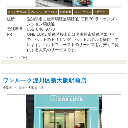
ネット予約あり
クレジットカードOK
日曜営業
ペットホテル
一時預かり
住所
愛知県名古屋市瑞穂区瑞穂通1丁目20 ライオンズマ
ンション瑞穂通
電話番号
052-848-9770
PR
ONE LUKE 瑞穂区桜山店は名古屋市瑞穂区エリア
で、ペットのトリミング、ペットホテルを提供して
います。ペットファーストのサービスをお安くご提
供する人気のサービスです。
ニュース：0件
ワンルーク淀川区新大阪駅前店
小型犬・中型犬・大型犬・猫