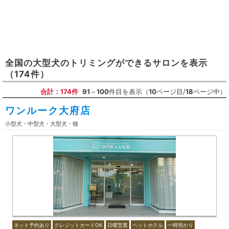
全国
の
大型犬のトリミングができるサロン
を表示
（174件）
合計：174件
91
～
100
件目を表示（
10
ページ目/
18
ページ中）
ワンルーク大府店
小型犬・中型犬・大型犬・猫
ネット予約あり
クレジットカードOK
日曜営業
ペットホテル
一時預かり