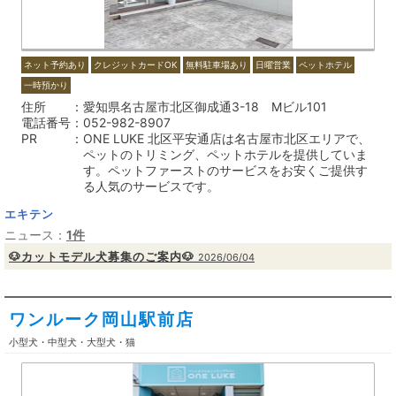
ネット予約あり
クレジットカードOK
無料駐車場あり
日曜営業
ペットホテル
一時預かり
住所
愛知県名古屋市北区御成通3-18 Mビル101
電話番号
052-982-8907
PR
ONE LUKE 北区平安通店は名古屋市北区エリアで、
ペットのトリミング、ペットホテルを提供していま
す。ペットファーストのサービスをお安くご提供す
る人気のサービスです。
エキテン
ニュース：
1件
🐶カットモデル犬募集のご案内🐶
2026/06/04
ワンルーク岡山駅前店
小型犬・中型犬・大型犬・猫