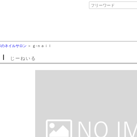
市のネイルサロン
ｇ‐ｎａｉｌ
ｉｌ
じーねいる