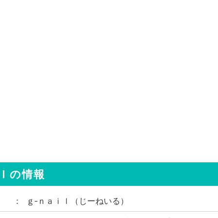
ｌ
の情報
ｇ‐ｎａｉｌ
（
じーねいる
）