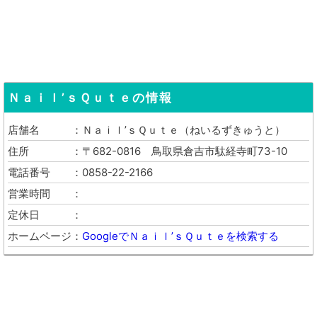
Ｎａｉｌ’ｓＱｕｔｅ
の情報
店舗名
Ｎａｉｌ’ｓＱｕｔｅ
（
ねいるずきゅうと
）
住所
〒682-0816
鳥取県倉吉市駄経寺町73-10
電話番号
0858-22-2166
営業時間
定休日
ホームページ
GoogleでＮａｉｌ’ｓＱｕｔｅを検索する