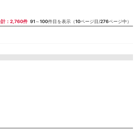
計：2,760件
91
～
100
件目を表示（
10
ページ目/
276
ページ中）