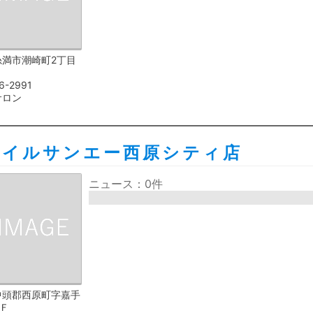
糸満市潮崎町2丁目
6-2991
サロン
ネイルサンエー西原シティ店
ニュース：0件
中頭郡西原町字嘉手
1Ｆ