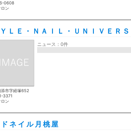
6-0608
サロン
ＹＬＥ・ＮＡＩＬ・ＵＮＩＶＥＲ
ニュース：0件
添市字経塚652
1-3371
サロン
ンドネイル月桃屋