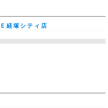
ＳＥ経塚シティ店