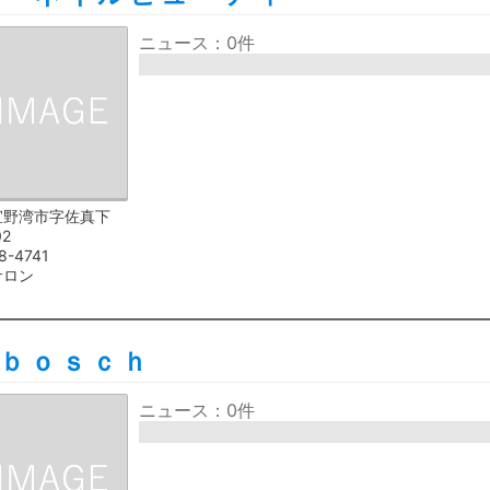
ニュース：0件
宜野湾市字佐真下
02
8-4741
サロン
ｂｏｓｃｈ
ニュース：0件