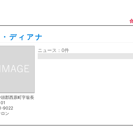
合
ズ・ディアナ
ニュース：0件
中頭郡西原町字翁長
101
1-9022
サロン