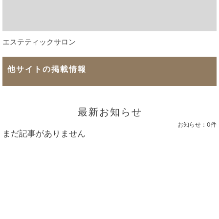
エステティックサロン
他サイトの掲載情報
最新お知らせ
お知らせ：
0件
まだ記事がありません