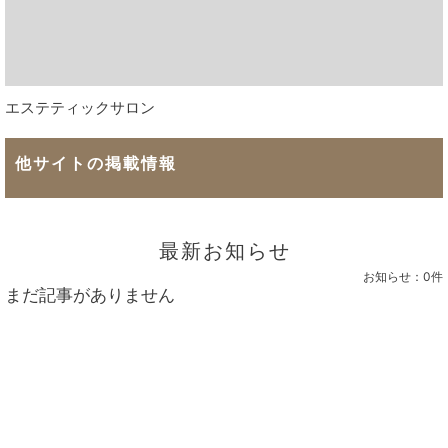
エステティックサロン
他サイトの掲載情報
最新お知らせ
お知らせ：
0件
まだ記事がありません