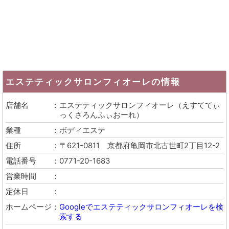
エステティックサロンフィオーレ
の情報
店舗名
エステティックサロンフィオーレ
（
えすててぃ
っくさろんふぃおーれ
）
業種
ボディエステ
住所
〒621-0811
京都府亀岡市北古世町2丁目12-2
電話番号
0771-20-1683
営業時間
定休日
ホームページ
Googleでエステティックサロンフィオーレを検
索する