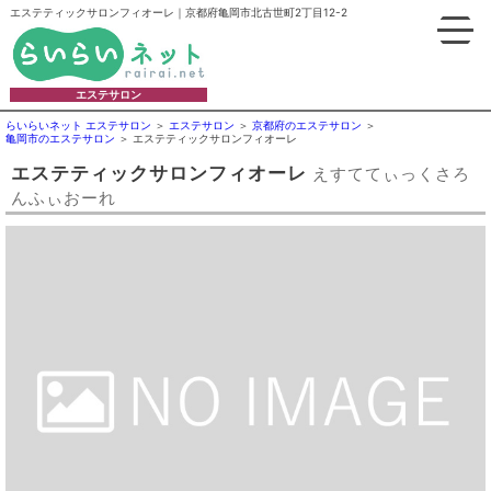
エステティックサロンフィオーレ｜京都府亀岡市北古世町2丁目12-2
エステサロン
らいらいネット エステサロン
エステサロン
京都府のエステサロン
亀岡市のエステサロン
エステティックサロンフィオーレ
エステティックサロンフィオーレ
えすててぃっくさろ
んふぃおーれ