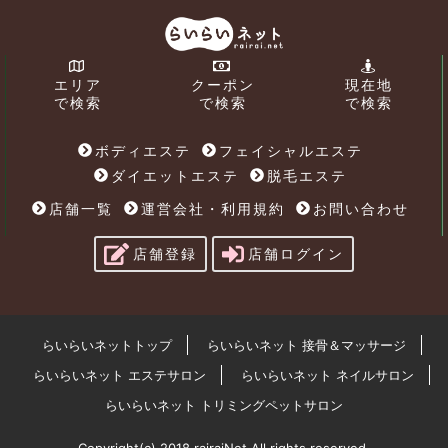
エリア
クーポン
現在地
で検索
で検索
で検索
ボディエステ
フェイシャルエステ
ダイエットエステ
脱毛エステ
店舗一覧
運営会社・利用規約
お問い合わせ
店舗登録
店舗ログイン
らいらいネットトップ
らいらいネット 接骨＆マッサージ
らいらいネット エステサロン
らいらいネット ネイルサロン
らいらいネット トリミングペットサロン
Copyright(c) 2018 rairaiNet All rights reserved.