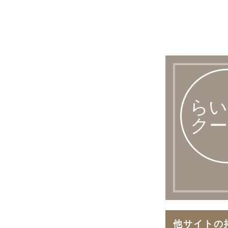
らい
クー
他サイトの