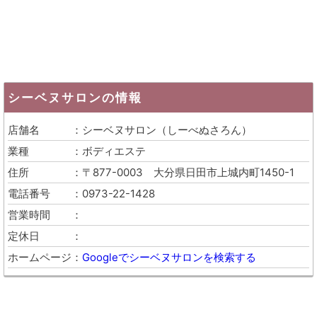
シーベヌサロン
の情報
店舗名
シーベヌサロン
（
しーべぬさろん
）
業種
ボディエステ
住所
〒877-0003
大分県日田市上城内町1450-1
電話番号
0973-22-1428
営業時間
定休日
ホームページ
Googleでシーベヌサロンを検索する